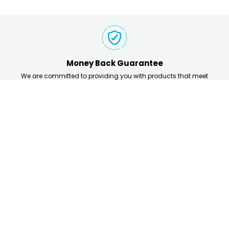
Money Back Guarantee
We are committed to providing you with products that meet
the highest standards of quality and performance. That’s
why we offer a 30-day money-back guarantee on all our
products.
Your Satisfaction, Guaranteed.
Others Also Bought