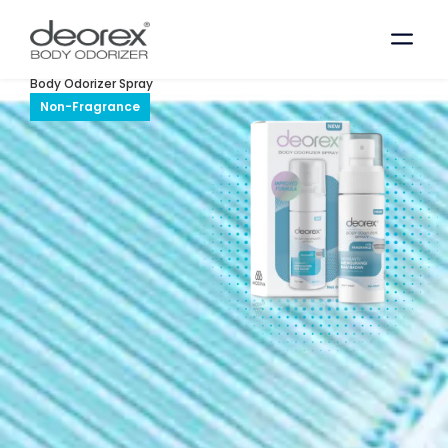
Sensitive Skin
Solution
Body Odorizer Spray
Non-Fragrance