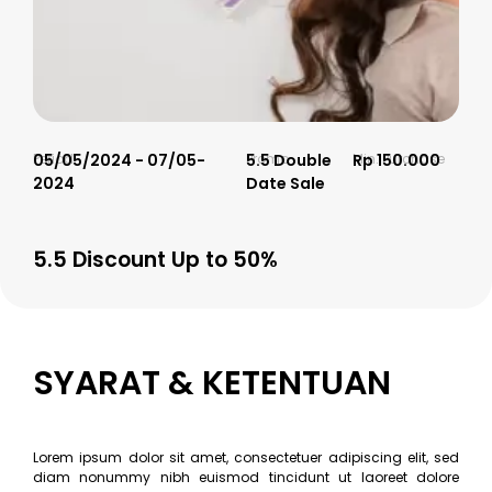
Period
05/05/2024 - 07/05-
Promo
5.5 Double
Min. Purchase
Rp 150.000
2024
Date Sale
5.5 Discount Up to 50%
SYARAT & KETENTUAN
Lorem ipsum dolor sit amet, consectetuer adipiscing elit, sed
diam nonummy nibh euismod tincidunt ut laoreet dolore